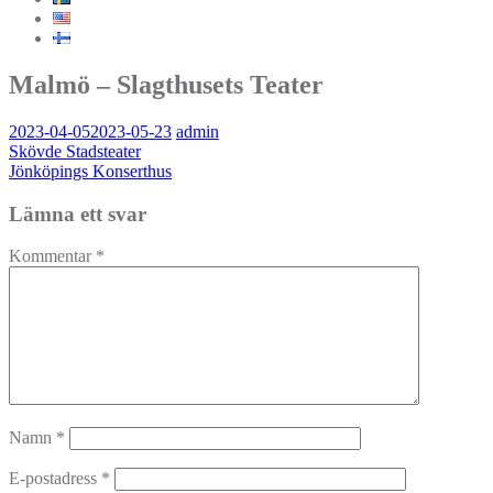
Malmö – Slagthusets Teater
2023-04-05
2023-05-23
admin
Inläggsnavigering
Skövde Stadsteater
Jönköpings Konserthus
Lämna ett svar
Kommentar
*
Namn
*
E-postadress
*